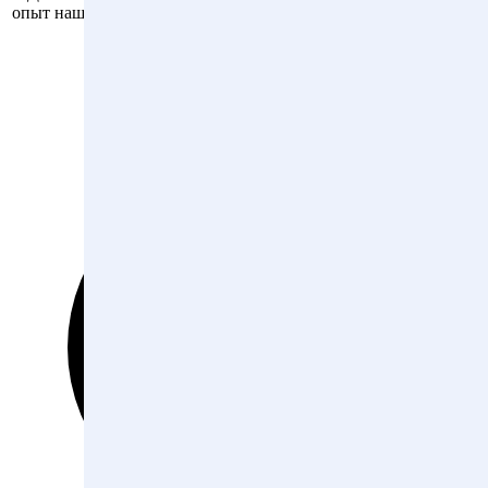
опыт наших юристов помогут вам выиграть
суд по иску ДГИ
о сносе самовольной постройки
.