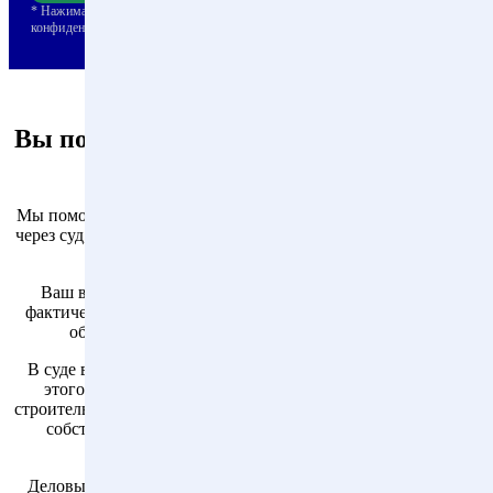
* Нажимая на кнопку, вы выражаете согласие с политикой
конфиденциальности и правилами обработки персональных данных
Вы получили иск о сносе самовольной
постройки?
Мы поможем вам
легализовать ваш объект недвижимости
через суд, даже если Департамент городского имущества уже
подал судебный иск.
Ваш выигрыш дела в суде по иску ДГИ будет означать
фактическую
легализацию объекта
, так как в этом случае
объект не признают самовольной постройкой.
В суде возможно добиться отказа в иске ДГИ о сносе. Для
этого необходимо получить положительную судебно-
строительную экспертизу, а также доказать добросовестность
собственника объекта и наступление сроков исковой
давности.
Деловые связи со специалистами в сфере строительства и