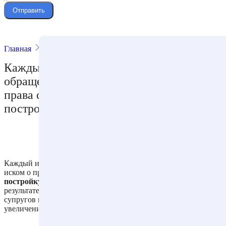
Отправить
Главная
Статьи
Новости права
Каждый из супругов наделен правом на
обращение в суд с иском о признании
права собственности на самовольную
постройку
Каждый из супругов наделен правом на обращение в суд с
иском о признании права собственности на
самовольную
постройку
, возведенную в период брака, а также созданную в
результате реконструкции принадлежащего одному из
супругов недвижимого имущества, повлекшей значительное
увеличение его стоимости.