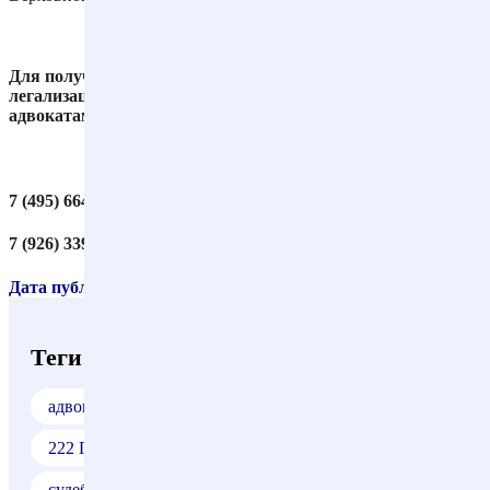
Для получения подробных консультаций по вопросам
легализации самостроя обращайтесь к юристам и
адвокатам нашего бюро по телефонам:
7 (495) 664-66-34
7 (926) 339-56-68
Дата публикации материала: 17.02.2023
Теги
адвокат
самовольная постройка
222 ГК РФ
самовольная реконструкция
судебная практика