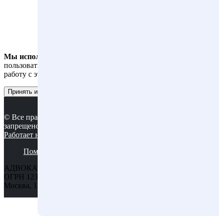
Мы используем файлы cookies
, чтобы вам было удобнее
пользоваться сайтом. Оставаясь на сайте, вы даете согласие на
работу с этими файлами.
Принять и закрыть
© Все права защищены. Копирование материалов сайта
запрещено.
Работает на MatroNet
Поможем вам
Факты о нас
Статьи
Контакты
АДВОКАТСКОЕ БЮРО ГОРОДА МОСКВЫ "СОКОЛ",
ОГРН 1237700547215, ИНН 9710119060, Адрес: 125047, город
Москва, 1-Я Тверская-Ямская ул, д. 8, помещ. 1/3.