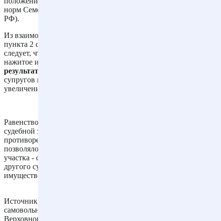
положения статьи 222 ГК РФ должны применяться с учетом
норм Семейного кодекса Российской Федерации (далее - СК
РФ).
Из взаимосвязанных положений пункта 3 статьи 1, статьи 4,
пункта 2 статьи 34, пункта 1 статьи 36, статьи 37 СК РФ
следует, что супруги имеют равные права на совместно
нажитое имущество, включая
имущество, созданное в
результате реконструкции
принадлежащего одному из
супругов недвижимого имущества, повлекшей значительное
увеличение его стоимости.
Равенство названных прав обусловливает и равенство права
судебной защиты в отношении этого имущества. Иное
противоречило бы существу семейных отношений и
позволяло бы одному из супругов - собственнику земельного
участка - своим недобросовестным бездействием лишить
другого супруга возможности защитить свое право на это
имущество в судебном порядке.
Источник: Обзор судебной практики по делам, связанным с
самовольным строительством (утвержден Президиумом
Верховного Суда РФ 16 ноября 2022 г.).