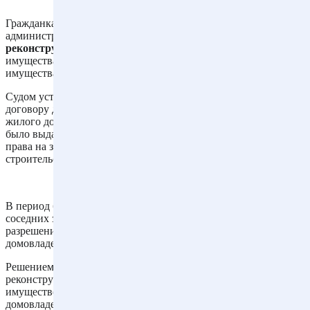
Гражданка обратилась в суд с иском к бывшему супругу и
администрации муниципального образования
о признании
реконструкции жилого дома законной
, признании
имущества совместно нажитым и разделе совместно нажитого
имущества.
Судом установлено, что до регистрации брака супруг по
договору дарения приобрел домовладение, состоявшее из
жилого дома и хозяйственных построек. Впоследствии ему
было выдано свидетельство о государственной регистрации
права на земельный участок для индивидуального жилищного
строительства.
В период брака с письменного согласия правообладателей
соседних земельных участков, однако без соответствующих
разрешений супругами произведена реконструкция
домовладения с увеличением его площади и объема.
Решением суда иск удовлетворен, жилой дом сохранен в
реконструированном состоянии, признан совместно нажитым
имуществом супругов, произведен раздел данного
домовладения и иного совместно нажитого имущества.