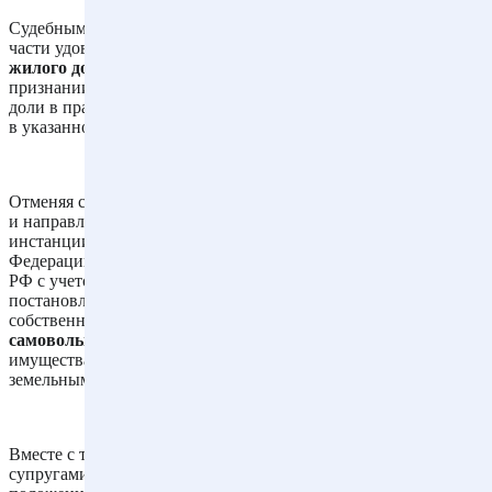
Судебным актом суда апелляционной инстанции решение в
части удовлетворения исковых требований
о сохранении
жилого дома в реконструированном состоянии
, а также о
признании его совместно нажитым имуществом и выделе
доли в праве собственности отменено, в удовлетворении иска
в указанной части отказано.
Отменяя судебный акт суда апелляционной инстанции в части
и направляя дело на новое рассмотрение в суд апелляционной
инстанции, Президиум Верховного Суда Российской
Федерации указал, что положения пунктов 1, 3 статьи 222 ГК
РФ с учетом разъяснений, содержащихся в пункте 28
постановления N 10/22, позволяют признать право
собственности на самовольную постройку, в том числе на
самовольно реконструированный объект
недвижимого
имущества, за лицом, владеющим на определенном праве
земельным участком, на котором расположен этот объект.
Вместе с тем, поскольку по данному делу спор возник между
супругами о разделе совместно нажитого в браке имущества,